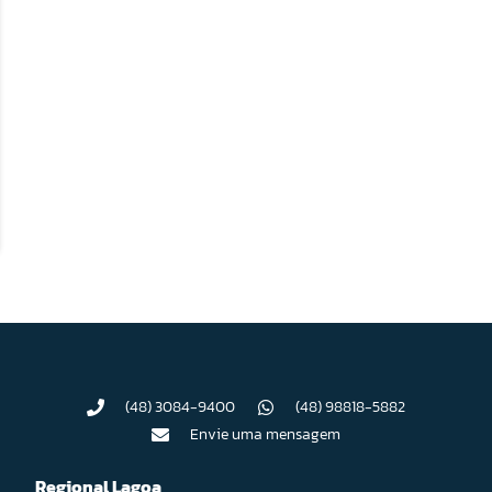
(48) 3084-9400
(48) 98818-5882
Envie uma mensagem
Regional Lagoa