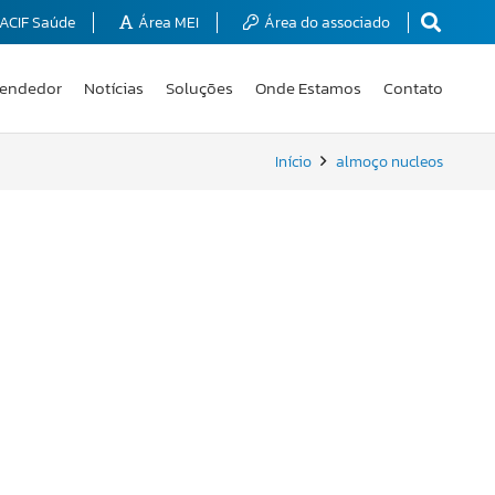
ACIF Saúde
Área MEI
Área do associado
endedor
Notícias
Soluções
Onde Estamos
Contato
Início
almoço nucleos