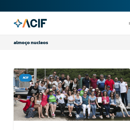
almoço nucleos
ACIF