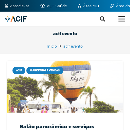
Associe-se
ACIF Saúde
Área MEI
Área do
acif evento
Início
acif evento
ACIF
MARKETING E VENDAS
Balão panorâmico e serviços