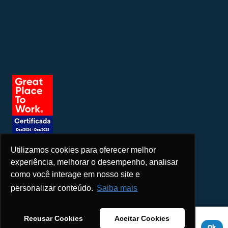
Utilizamos cookies para oferecer melhor
Seja um patrocinador
experiência, melhorar o desempenho, analisar
como você interage em nosso site e
personalizar conteúdo.
Saiba mais
Este site usa cookies para melhorar sua experiência. Se você
Recusar Cookies
Aceitar Cookies
continuar a usar este site, você concorda com ele.
Aviso de
Ok