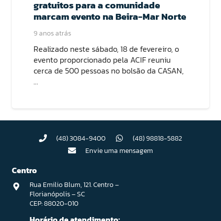
gratuitos para a comunidade
marcam evento na Beira-Mar Norte
9 anos atrás
Realizado neste sábado, 18 de fevereiro, o
evento proporcionado pela ACIF reuniu
cerca de 500 pessoas no bolsão da CASAN,
…
(48) 3084-9400
(48) 98818-5882
Envie uma mensagem
Centro
Rua Emilio Blum, 121. Centro –
Florianópolis – SC
CEP: 88020-010
Horário de atendimento: