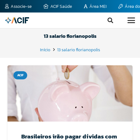
Associe-se
ACIF Saúde
Área MEI
Área do
13 salario florianopolis
Início
13 salario florianopolis
ACIF
Brasileiros irão pagar dívidas com