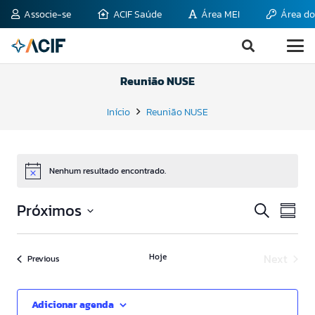
Associe-se
ACIF Saúde
Área MEI
Área do
Reunião NUSE
Início
Reunião NUSE
Nenhum resultado encontrado.
Notice
Pesqui
Nav
Próximos
Procurar
Summa
do
eventos
e
Select
visu
date.
naveg
Eve
Hoje
Next
Eventos
Previous
Eventos
de
visuais
Adicionar agenda