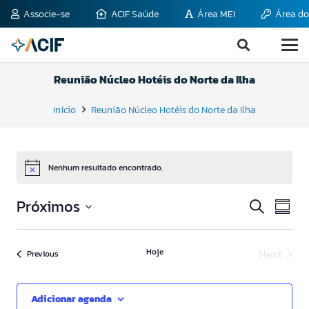
Associe-se
ACIF Saúde
Área MEI
Área do
Reunião Núcleo Hotéis do Norte da Ilha
Início
Reunião Núcleo Hotéis do Norte da Ilha
Nenhum resultado encontrado.
Notice
Pesqui
Nav
Próximos
Procurar
Summa
do
eventos
e
Select
visu
date.
naveg
Eve
Hoje
Next
Eventos
Previous
Eventos
de
visuais
Adicionar agenda