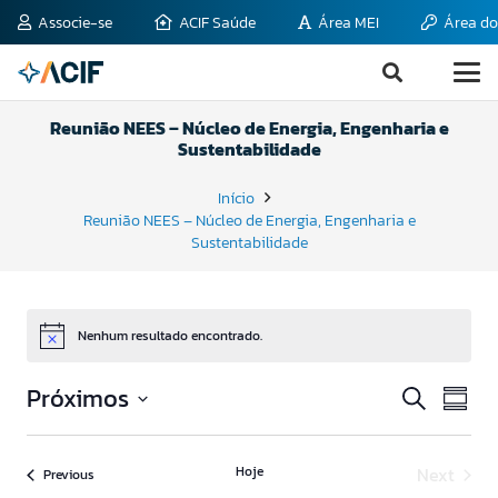
Associe-se
ACIF Saúde
Área MEI
Área do
Reunião NEES – Núcleo de Energia, Engenharia e
Sustentabilidade
Início
Reunião NEES – Núcleo de Energia, Engenharia e
Sustentabilidade
Nenhum resultado encontrado.
Notice
Pesqui
Nav
Próximos
Procurar
Summa
do
eventos
e
Select
visu
date.
naveg
Eve
Hoje
Next
Eventos
Previous