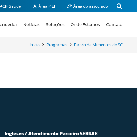
ACIF Saúde
Área MEI
Área do associado
endedor
Notícias
Soluções
Onde Estamos
Contato
Início
Programas
Banco de Alimentos de SC
Ingleses / Atendimento Parceiro SEBRAE