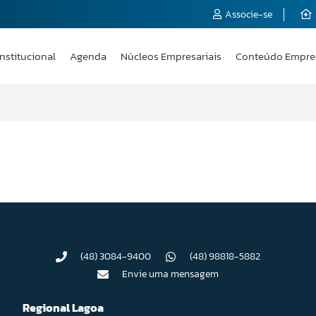
Associe-se
Institucional
Agenda
Núcleos Empresariais
Conteúdo Empre
(48) 3084-9400
(48) 98818-5882
Envie uma mensagem
Regional Lagoa