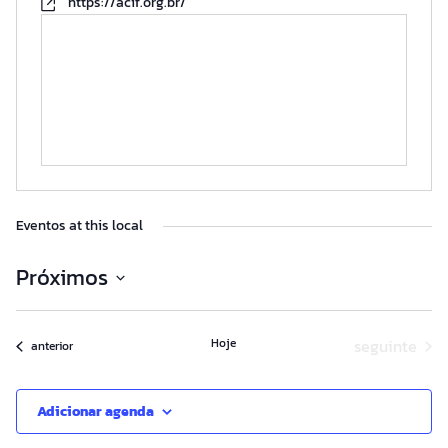
https://acif.org.br/
Eventos at this local
Próximos
Selecione
a
Eventos
Hoje
seguinte
data.
Eventos
anterior
Adicionar agenda