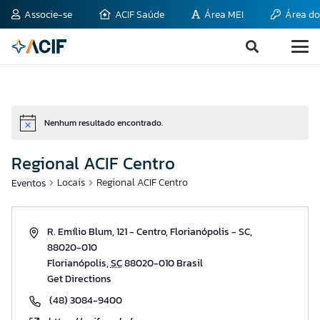
Associe-se
ACIF Saúde
Área MEI
Área do
Nenhum resultado encontrado.
Notice
Regional ACIF Centro
Locais
Regional ACIF Centro
Eventos
R. Emílio Blum, 121 - Centro, Florianópolis - SC,
88020-010
Florianópolis
,
SC
88020-010
Brasil
Get Directions
(48) 3084-9400