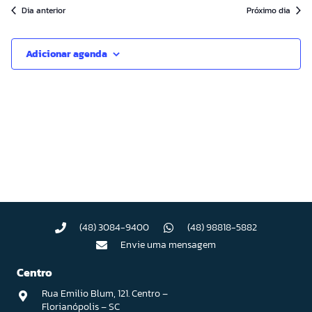
Dia anterior
Próximo dia
data.
Adicionar agenda
(48) 3084-9400
(48) 98818-5882
Envie uma mensagem
Centro
Rua Emilio Blum, 121. Centro –
Florianópolis – SC