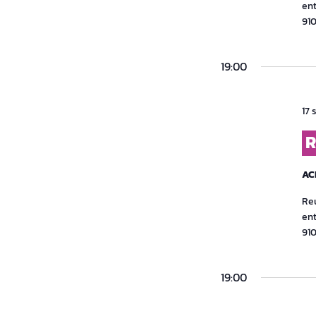
ent
91
19:00
17 
R
AC
Reu
ent
91
19:00