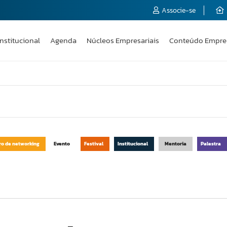
Associe-se
Institucional
Agenda
Núcleos Empresariais
Conteúdo Empre
ro de networking
Evento
Festival
Institucional
Mentoria
Palestra