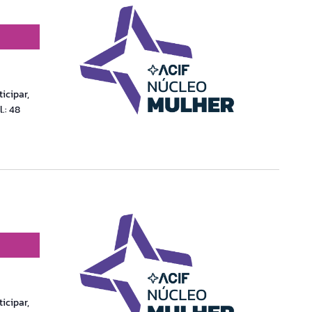
icipar,
.: 48
icipar,