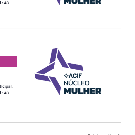
.: 48
icipar,
.: 48