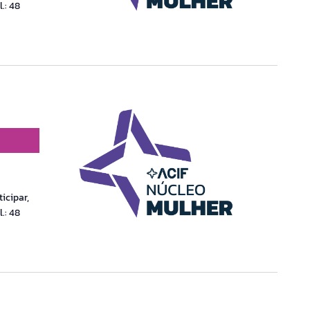
.: 48
icipar,
.: 48