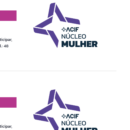
icipar,
.: 48
icipar,