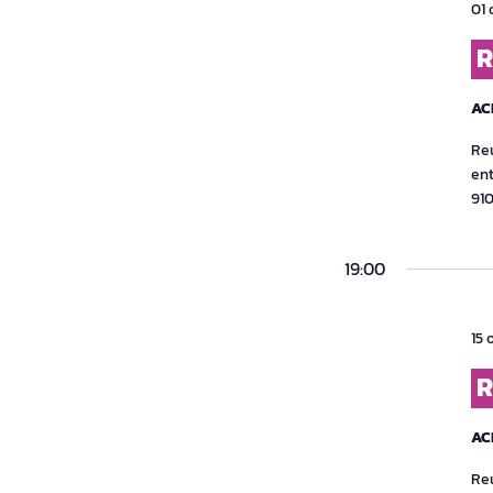
01 
R
AC
Reu
ent
91
19:00
15 
R
AC
Reu