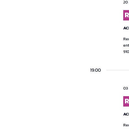
20 
R
AC
Reu
ent
91
19:00
03 
R
AC
Reu