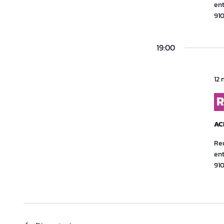
ent
91
19:00
12 
R
AC
Reu
ent
91