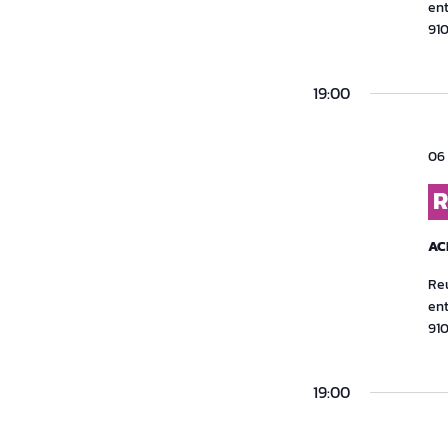
ent
91
19:00
06 
R
AC
Reu
ent
91
19:00