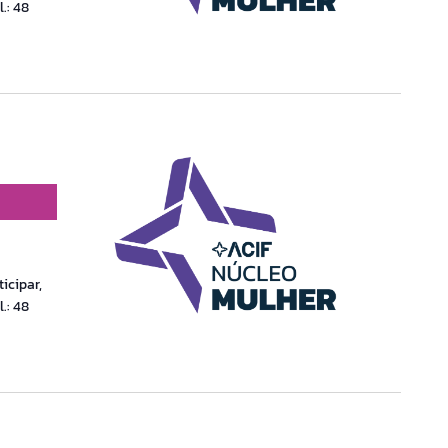
.: 48
icipar,
.: 48