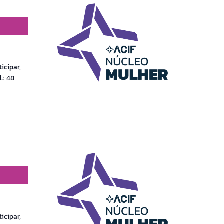
icipar,
.: 48
icipar,