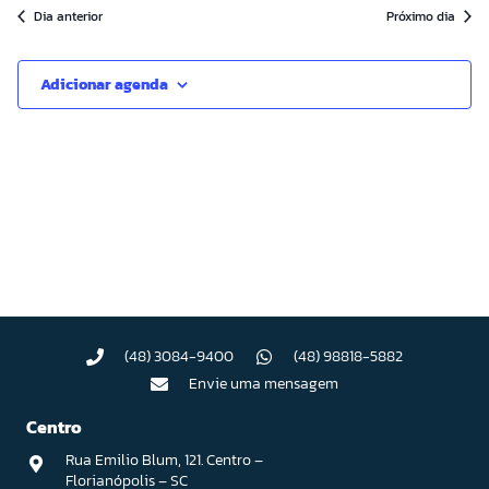
Dia anterior
Próximo dia
data.
Adicionar agenda
(48) 3084-9400
(48) 98818-5882
Envie uma mensagem
Centro
Rua Emilio Blum, 121. Centro –
Florianópolis – SC