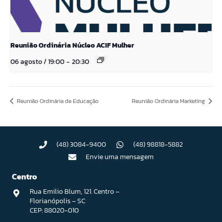
Reunião Ordinária Núcleo ACIF Mulher
06 agosto / 19:00
-
20:30
Reunião Ordinária de Educação
Reunião Ordinária Marketing
(48) 3084-9400
(48) 98818-5882
Envie uma mensagem
Centro
Rua Emilio Blum, 121. Centro –
Florianópolis – SC
CEP: 88020-010