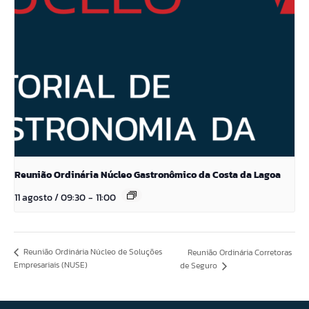
Reunião Ordinária Núcleo Gastronômico da Costa da Lagoa
11 agosto / 09:30
-
11:00
Reunião Ordinária Núcleo de Soluções
Reunião Ordinária Corretoras
Empresariais (NUSE)
de Seguro