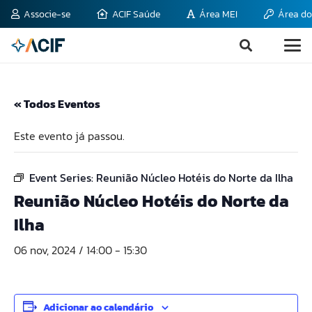
Associe-se
ACIF Saúde
Área MEI
Área do
« Todos Eventos
Este evento já passou.
Event Series:
Reunião Núcleo Hotéis do Norte da Ilha
Reunião Núcleo Hotéis do Norte da
Ilha
06 nov, 2024 / 14:00
-
15:30
Adicionar ao calendário