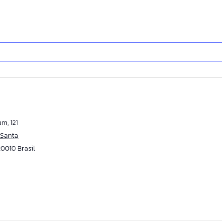
m, 121
Santa
20010
Brasil