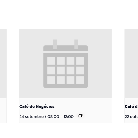
Café de Negócios
Café d
24 setembro / 08:00
-
12:00
22 out