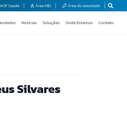
ACIF Saúde
Área MEI
Área do associado
endedor
Notícias
Soluções
Onde Estamos
Contato
us Silvares