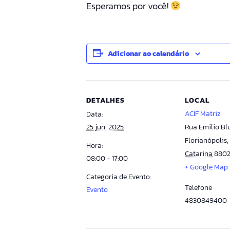
Esperamos por você!
Adicionar ao calendário
DETALHES
LOCAL
ACIF Matriz
Data:
25 jun, 2025
Rua Emilio Blu
Florianópolis
,
Hora:
Catarina
880
08:00 - 17:00
+ Google Map
Categoria de Evento:
Telefone
Evento
4830849400