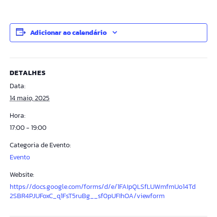
Adicionar ao calendário
DETALHES
Data:
14 maio, 2025
Hora:
17:00 - 19:00
Categoria de Evento:
Evento
Website:
https://docs.google.com/forms/d/e/1FAIpQLSfLUWmfmUo14Td
2SBR4PJUFoxC_q1FsT5ruBg__sf0pUFIhOA/viewform