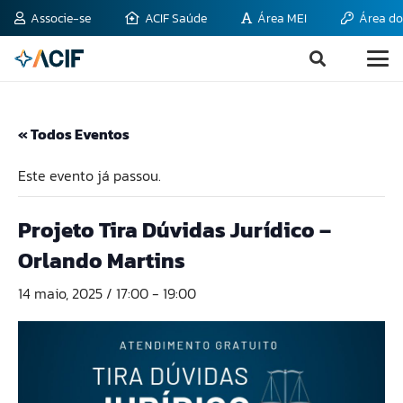
Associe-se
ACIF Saúde
Área MEI
Área do
« Todos Eventos
Este evento já passou.
Projeto Tira Dúvidas Jurídico –
Orlando Martins
14 maio, 2025 / 17:00
-
19:00