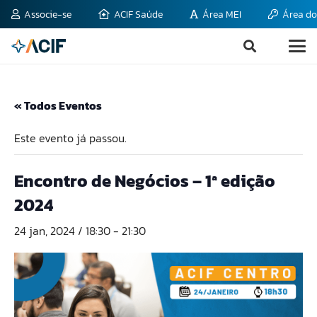
Associe-se
ACIF Saúde
Área MEI
Área do
« Todos Eventos
Este evento já passou.
Encontro de Negócios – 1ª edição
2024
24 jan, 2024 / 18:30
-
21:30