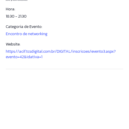
Hora:
18:30 - 21:30
Categoria de Evento:
Encontro de networking
Website:
https://acif.tcsdigital.com.br/DIGITAL/inscricoes/evento3.aspx?
evento=42&idativa=1