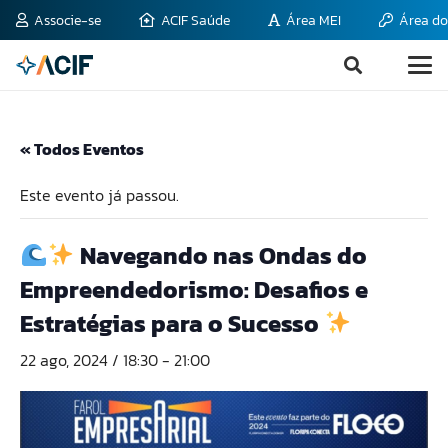
Associe-se
ACIF Saúde
Área MEI
Área do
« Todos Eventos
Este evento já passou.
Navegando nas Ondas do
Empreendedorismo: Desafios e
Estratégias para o Sucesso
22 ago, 2024 / 18:30
-
21:00