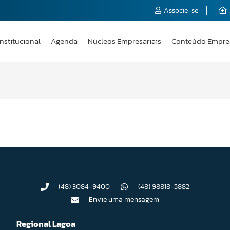
Associe-se
Institucional
Agenda
Núcleos Empresariais
Conteúdo Empre
(48) 3084-9400
(48) 98818-5882
Envie uma mensagem
Regional Lagoa