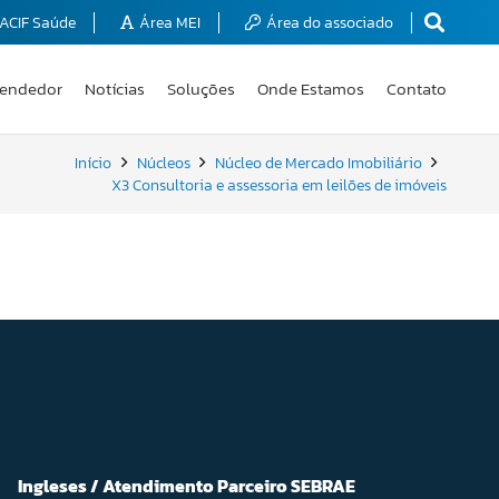
ACIF Saúde
Área MEI
Área do associado
endedor
Notícias
Soluções
Onde Estamos
Contato
Início
Núcleos
Núcleo de Mercado Imobiliário
X3 Consultoria e assessoria em leilões de imóveis
Ingleses / Atendimento Parceiro SEBRAE