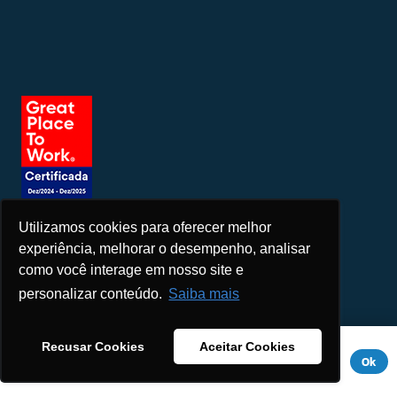
Utilizamos cookies para oferecer melhor
Seja um patrocinador
experiência, melhorar o desempenho, analisar
como você interage em nosso site e
personalizar conteúdo.
Saiba mais
Este site usa cookies para melhorar sua experiência. Se você
Recusar Cookies
Aceitar Cookies
continuar a usar este site, você concorda com ele.
Aviso de
Ok
Privacidade