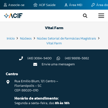
Associe-se
ACIF Saúde
Área MEI
Área do
Vital Farm
Início
Núcleos
Núcleo Setorial de Farmácias Magistrais
Vital Farm
(48) 3084-9400
(48) 98818-5882
Envie uma mensagem
Centro
Rua Emilio Blum, 121. Centro –
Florianópolis – SC
CEP: 88020-010
Horário de atendimento:
Segunda a sexta-feira, das
8h às 18h