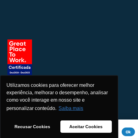
Utilizamos cookies para oferecer melhor
Seja um patrocinador
experiência, melhorar o desempenho, analisar
como você interage em nosso site e
personalizar conteúdo.
Saiba mais
Este site usa cookies para melhorar sua experiência. Se você
Recusar Cookies
Aceitar Cookies
continuar a usar este site, você concorda com ele.
Aviso de
Ok
Privacidade