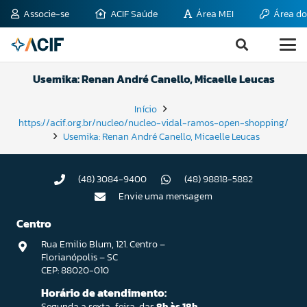
Associe-se
ACIF Saúde
Área MEI
Área do
Usemika: Renan André Canello, Micaelle Leucas
Início
https://acif.org.br/nucleo/nucleo-vidal-ramos-open-shopping/
Usemika: Renan André Canello, Micaelle Leucas
(48) 3084-9400
(48) 98818-5882
Envie uma mensagem
Centro
Rua Emilio Blum, 121. Centro –
Florianópolis – SC
CEP: 88020-010
Horário de atendimento:
Segunda a sexta-feira, das
8h às 18h