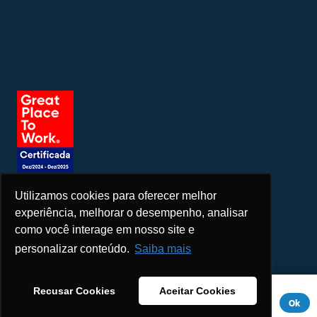
Utilizamos cookies para oferecer melhor
Seja um patrocinador
experiência, melhorar o desempenho, analisar
como você interage em nosso site e
personalizar conteúdo.
Saiba mais
Este site usa cookies para melhorar sua experiência. Se você
Recusar Cookies
Aceitar Cookies
continuar a usar este site, você concorda com ele.
Aviso de
Ok
Privacidade