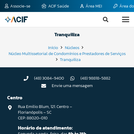
Associe-se
ACIF Saúde
Área MEI
Área do
Tranquiliza
Início
Núcleos
Núcleo Multissetorial de Condomínios e Prestadores de Serviços
Tranquiliza
(48) 3084-9400
(48) 98818-5882
Envie uma mensagem
Centro
Rua Emilio Blum, 121. Centro –
Florianópolis – SC
CEP: 88020-010
Horário de atendimento:
Segunda a sexta-feira, das
8h às 18h