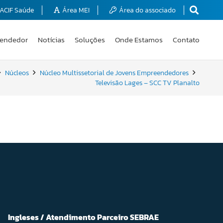
ACIF Saúde
Área MEI
Área do associado
endedor
Notícias
Soluções
Onde Estamos
Contato
Núcleos
Núcleo Multissetorial de Jovens Empreendedores
Televisão Lages – SCC TV Planalto
Ingleses / Atendimento Parceiro SEBRAE