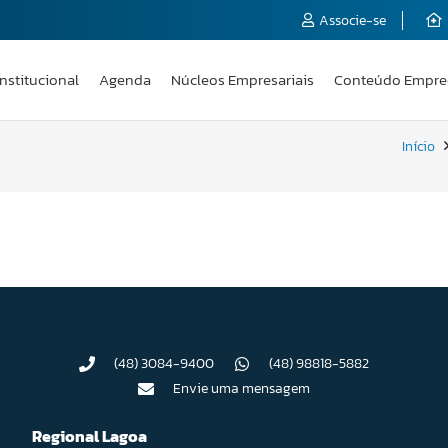
Associe-se
Institucional
Agenda
Núcleos Empresariais
Conteúdo Empre
Início
(48) 3084-9400
(48) 98818-5882
Envie uma mensagem
Regional Lagoa