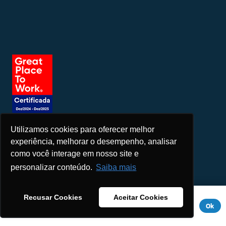
Utilizamos cookies para oferecer melhor
Seja um patrocinador
experiência, melhorar o desempenho, analisar
como você interage em nosso site e
personalizar conteúdo.
Saiba mais
Este site usa cookies para melhorar sua experiência. Se você
Recusar Cookies
Aceitar Cookies
continuar a usar este site, você concorda com ele.
Aviso de
Ok
Privacidade