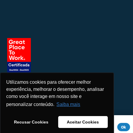
Utilizamos cookies para oferecer melhor
Seja um patrocinador
experiência, melhorar o desempenho, analisar
como você interage em nosso site e
personalizar conteúdo.
Saiba mais
Este site usa cookies para melhorar sua experiência. Se você
Recusar Cookies
Aceitar Cookies
continuar a usar este site, você concorda com ele.
Aviso de
Ok
Privacidade