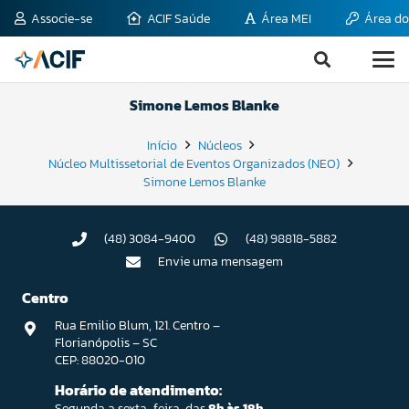
Associe-se
ACIF Saúde
Área MEI
Área do
Simone Lemos Blanke
Início
Núcleos
Núcleo Multissetorial de Eventos Organizados (NEO)
Simone Lemos Blanke
(48) 3084-9400
(48) 98818-5882
Envie uma mensagem
Centro
Rua Emilio Blum, 121. Centro –
Florianópolis – SC
CEP: 88020-010
Horário de atendimento:
Segunda a sexta-feira, das
8h às 18h