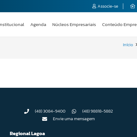
Associe-se
Institucional
Agenda
Núcleos Empresariais
Conteúdo Empre
Início
(48) 3084-9400
(48) 98818-5882
Envie uma mensagem
Regional Lagoa