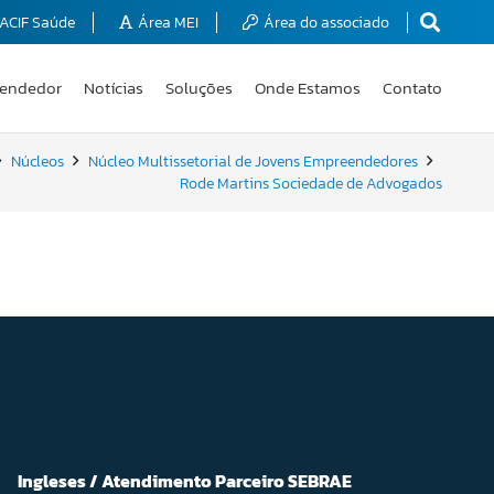
ACIF Saúde
Área MEI
Área do associado
endedor
Notícias
Soluções
Onde Estamos
Contato
Núcleos
Núcleo Multissetorial de Jovens Empreendedores
Rode Martins Sociedade de Advogados
Ingleses / Atendimento Parceiro SEBRAE