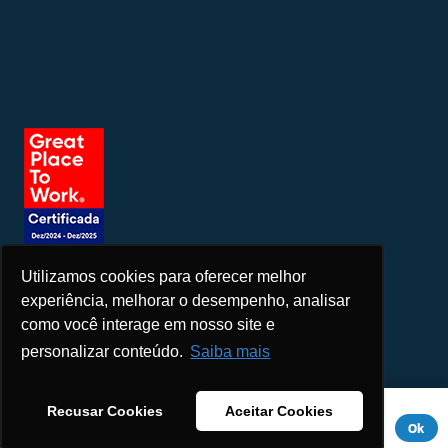
Utilizamos cookies para oferecer melhor
Seja um patrocinador
experiência, melhorar o desempenho, analisar
como você interage em nosso site e
personalizar conteúdo.
Saiba mais
Este site usa cookies para melhorar sua experiência. Se você
Recusar Cookies
Aceitar Cookies
continuar a usar este site, você concorda com ele.
Aviso de
Ok
Privacidade