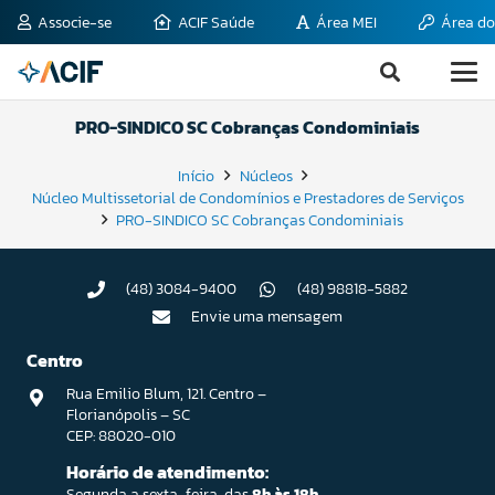
Associe-se
ACIF Saúde
Área MEI
Área do
PRO-SINDICO SC Cobranças Condominiais
Início
Núcleos
Núcleo Multissetorial de Condomínios e Prestadores de Serviços
PRO-SINDICO SC Cobranças Condominiais
(48) 3084-9400
(48) 98818-5882
Envie uma mensagem
Centro
Rua Emilio Blum, 121. Centro –
Florianópolis – SC
CEP: 88020-010
Horário de atendimento:
Segunda a sexta-feira, das
8h às 18h