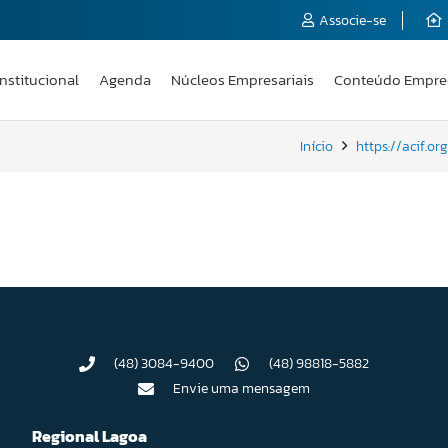
Associe-se
Institucional
Agenda
Núcleos Empresariais
Conteúdo Empre
Início
https://acif.o
(48) 3084-9400
(48) 98818-5882
Envie uma mensagem
Regional Lagoa