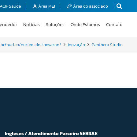
ACIF Saúde
Área MEI
Área do associado
endedor
Notícias
Soluções
Onde Estamos
Contato
rg.br/nucleo/nucleo-de-inovacao/
Inovação
Panthera Studio
Ingleses / Atendimento Parceiro SEBRAE