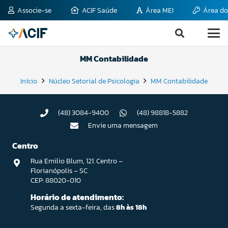
Associe-se
ACIF Saúde
Área MEI
Área do
MM Contabilidade
Início
Núcleo Setorial de Psicologia
MM Contabilidade
(48) 3084-9400
(48) 98818-5882
Envie uma mensagem
Centro
Rua Emilio Blum, 121. Centro –
Florianópolis – SC
CEP: 88020-010
Horário de atendimento:
Segunda a sexta-feira, das
8h às 18h