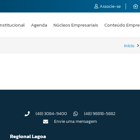
Associe-se
Institucional
Agenda
Núcleos Empresariais
Conteúdo Empre
Início
(48) 3084-9400
(48) 98818-5882
Envie uma mensagem
Regional Lagoa