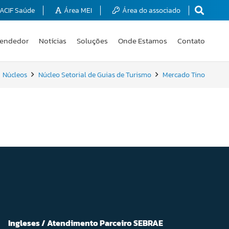
ACIF Saúde
Área MEI
Área do associado
endedor
Notícias
Soluções
Onde Estamos
Contato
Núcleos
Núcleo Setorial de Guias de Turismo
Mercado Tino
Ingleses / Atendimento Parceiro SEBRAE