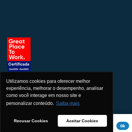
Utilizamos cookies para oferecer melhor
Seja um patrocinador
experiência, melhorar o desempenho, analisar
como você interage em nosso site e
personalizar conteúdo.
Saiba mais
Este site usa cookies para melhorar sua experiência. Se você
Recusar Cookies
Aceitar Cookies
continuar a usar este site, você concorda com ele.
Aviso de
Ok
Privacidade