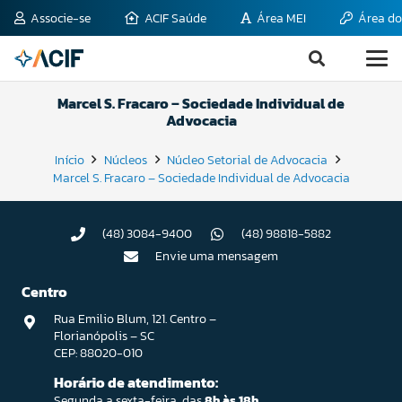
Associe-se
ACIF Saúde
Área MEI
Área do
Marcel S. Fracaro – Sociedade Individual de
Advocacia
Início
Núcleos
Núcleo Setorial de Advocacia
Marcel S. Fracaro – Sociedade Individual de Advocacia
(48) 3084-9400
(48) 98818-5882
Envie uma mensagem
Centro
Rua Emilio Blum, 121. Centro –
Florianópolis – SC
CEP: 88020-010
Horário de atendimento:
Segunda a sexta-feira, das
8h às 18h