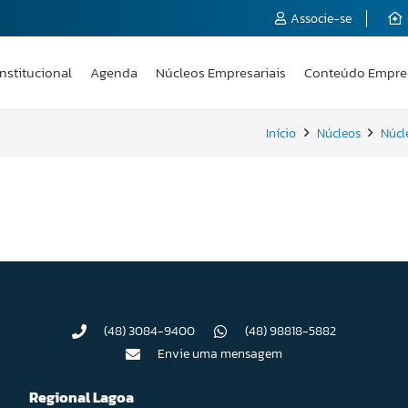
Associe-se
Institucional
Agenda
Núcleos Empresariais
Conteúdo Empre
Início
Núcleos
Núcl
(48) 3084-9400
(48) 98818-5882
Envie uma mensagem
Regional Lagoa