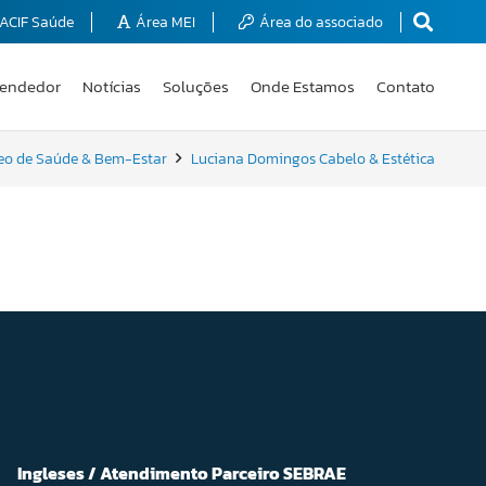
ACIF Saúde
Área MEI
Área do associado
endedor
Notícias
Soluções
Onde Estamos
Contato
eo de Saúde & Bem-Estar
Luciana Domingos Cabelo & Estética
Ingleses / Atendimento Parceiro SEBRAE