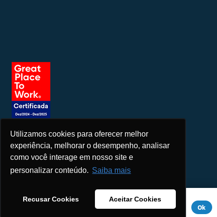
Utilizamos cookies para oferecer melhor
Seja um patrocinador
experiência, melhorar o desempenho, analisar
como você interage em nosso site e
personalizar conteúdo.
Saiba mais
Este site usa cookies para melhorar sua experiência. Se você
Recusar Cookies
Aceitar Cookies
continuar a usar este site, você concorda com ele.
Aviso de
Ok
Privacidade