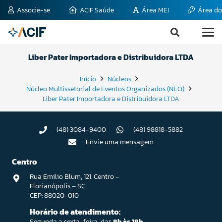
Associe-se
ACIF Saúde
Área MEI
Área do
Liber Pater Importadora e Distribuidora LTDA
Início
Núcleos
Núcleo Multissetorial de Eventos Organizados (NEO)
Liber Pater Importadora e Distribuidora LTDA
(48) 3084-9400
(48) 98818-5882
Envie uma mensagem
Centro
Rua Emilio Blum, 121. Centro –
Florianópolis – SC
CEP: 88020-010
Horário de atendimento:
Segunda a sexta-feira, das
8h às 18h