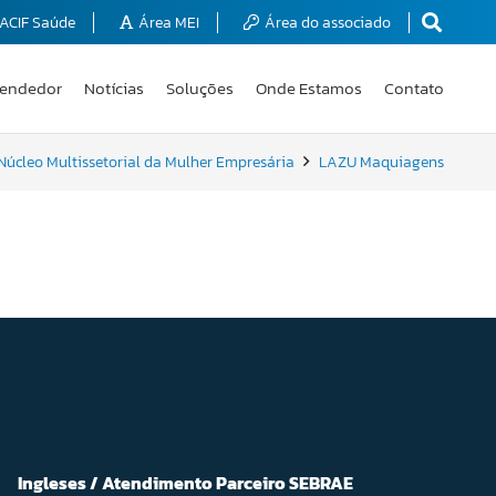
ACIF Saúde
Área MEI
Área do associado
endedor
Notícias
Soluções
Onde Estamos
Contato
Núcleo Multissetorial da Mulher Empresária
LAZU Maquiagens
Ingleses / Atendimento Parceiro SEBRAE