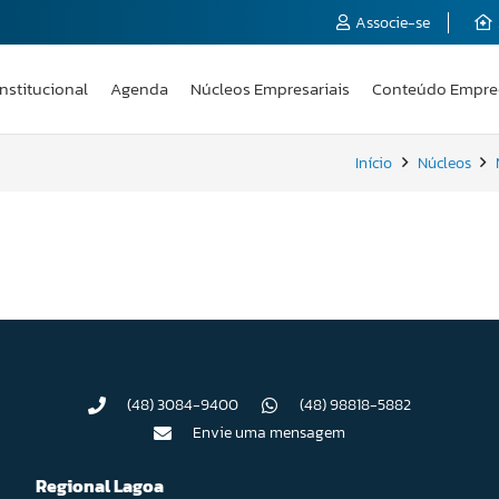
Associe-se
Institucional
Agenda
Núcleos Empresariais
Conteúdo Empre
Início
Núcleos
(48) 3084-9400
(48) 98818-5882
Envie uma mensagem
Regional Lagoa