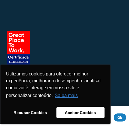
Utilizamos cookies para oferecer melhor
Seja um patrocinador
experiência, melhorar o desempenho, analisar
como você interage em nosso site e
personalizar conteúdo.
Saiba mais
Este site usa cookies para melhorar sua experiência. Se você
Recusar Cookies
Aceitar Cookies
continuar a usar este site, você concorda com ele.
Aviso de
Ok
Privacidade