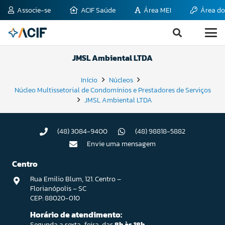
Associe-se
ACIF Saúde
Área MEI
Área do
JMSL Ambiental LTDA
Início
Núcleos
Núcleo Multissetorial de Condomínios e Prestadores de Serviços
JMSL Ambiental LTDA
(48) 3084-9400
(48) 98818-5882
Envie uma mensagem
Centro
Rua Emilio Blum, 121. Centro –
Florianópolis – SC
CEP: 88020-010
Horário de atendimento:
Segunda a sexta-feira, das
8h às 18h