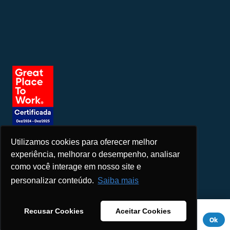
Utilizamos cookies para oferecer melhor
Seja um patrocinador
experiência, melhorar o desempenho, analisar
como você interage em nosso site e
personalizar conteúdo.
Saiba mais
Este site usa cookies para melhorar sua experiência. Se você
Recusar Cookies
Aceitar Cookies
continuar a usar este site, você concorda com ele.
Aviso de
Ok
Privacidade