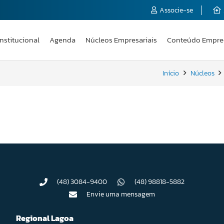
Associe-se
Institucional
Agenda
Núcleos Empresariais
Conteúdo Empre
Início
Núcleos
(48) 3084-9400
(48) 98818-5882
Envie uma mensagem
Regional Lagoa