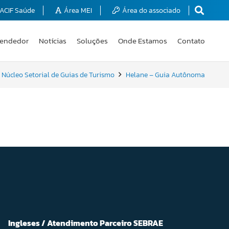
ACIF Saúde
Área MEI
Área do associado
endedor
Notícias
Soluções
Onde Estamos
Contato
Núcleo Setorial de Guias de Turismo
Helane – Guia Autônoma
Ingleses / Atendimento Parceiro SEBRAE