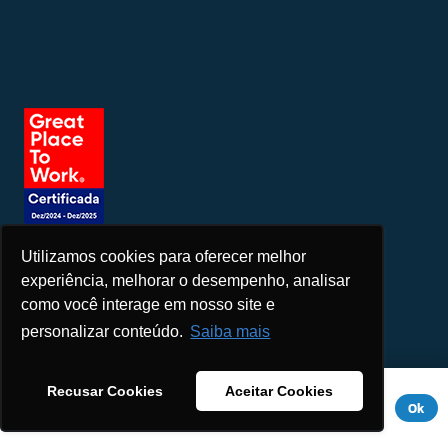
Utilizamos cookies para oferecer melhor
Seja um patrocinador
experiência, melhorar o desempenho, analisar
como você interage em nosso site e
personalizar conteúdo.
Saiba mais
Este site usa cookies para melhorar sua experiência. Se você
Recusar Cookies
Aceitar Cookies
continuar a usar este site, você concorda com ele.
Aviso de
Ok
Privacidade