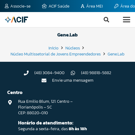
Associe-se
ACIF Saúde
Área MEI
Área do
Gene.Lab
Início
Núcleos
Núcleo Multissetorial de Jovens Empreendedores
Gene.Lab
(48) 3084-9400
(48) 98818-5882
Envie uma mensagem
Centro
Rua Emilio Blum, 121. Centro –
Florianópolis – SC
CEP: 88020-010
Horário de atendimento:
Segunda a sexta-feira, das
8h às 18h