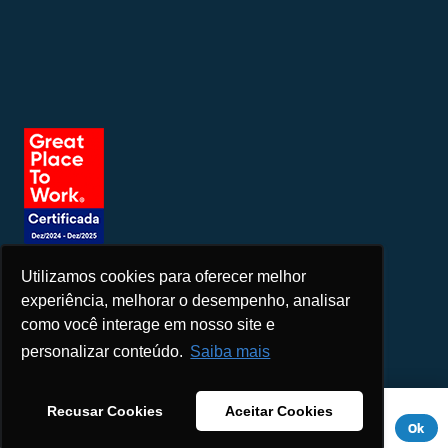
Utilizamos cookies para oferecer melhor
Seja um patrocinador
experiência, melhorar o desempenho, analisar
como você interage em nosso site e
personalizar conteúdo.
Saiba mais
Este site usa cookies para melhorar sua experiência. Se você
Recusar Cookies
Aceitar Cookies
continuar a usar este site, você concorda com ele.
Aviso de
Ok
Privacidade