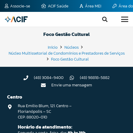
Associe-se
ACIF Saúde
Área MEI
Área do
Foco Gestão Cultural
Início
Núcleos
Núcleo Multissetorial de Condomínios e Prestadores de Serviços
Foco Gestão Cultural
(48) 3084-9400
(48) 98818-5882
Envie uma mensagem
Centro
Rua Emilio Blum, 121. Centro –
Florianópolis – SC
CEP: 88020-010
Horário de atendimento:
Segunda a sexta-feira, das
8h às 18h