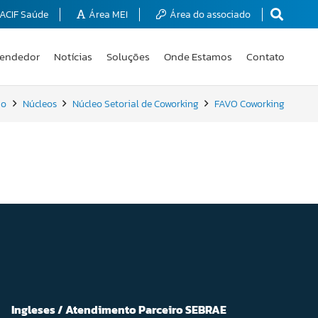
ACIF Saúde
Área MEI
Área do associado
endedor
Notícias
Soluções
Onde Estamos
Contato
io
Núcleos
Núcleo Setorial de Coworking
FAVO Coworking
Ingleses / Atendimento Parceiro SEBRAE