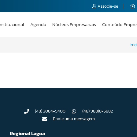
Associe-se
Institucional
Agenda
Núcleos Empresariais
Conteúdo Empre
Iníc
(48) 3084-9400
(48) 98818-5882
Envie uma mensagem
Regional Lagoa