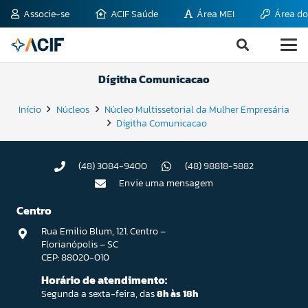
Associe-se
ACIF Saúde
Área MEI
Área do
Dígitha Comunicacao
Início
Núcleos
Núcleo Multissetorial da Mulher Empresária
Dígitha Comunicacao
(48) 3084-9400
(48) 98818-5882
Envie uma mensagem
Centro
Rua Emilio Blum, 121. Centro –
Florianópolis – SC
CEP: 88020-010
Horário de atendimento:
Segunda a sexta-feira, das
8h às 18h