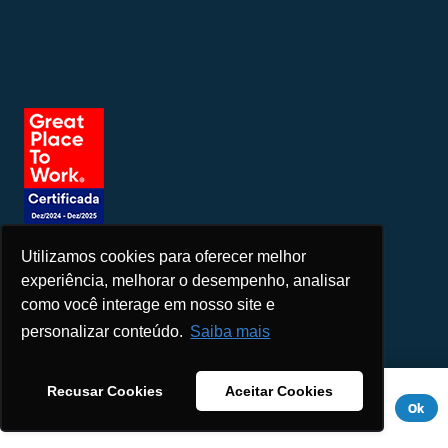
Utilizamos cookies para oferecer melhor
Seja um patrocinador
experiência, melhorar o desempenho, analisar
como você interage em nosso site e
personalizar conteúdo.
Saiba mais
Este site usa cookies para melhorar sua experiência. Se você
Recusar Cookies
Aceitar Cookies
continuar a usar este site, você concorda com ele.
Aviso de
Ok
Privacidade