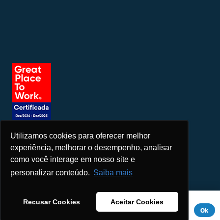
Utilizamos cookies para oferecer melhor
Seja um patrocinador
experiência, melhorar o desempenho, analisar
como você interage em nosso site e
personalizar conteúdo.
Saiba mais
Este site usa cookies para melhorar sua experiência. Se você
Recusar Cookies
Aceitar Cookies
continuar a usar este site, você concorda com ele.
Aviso de
Ok
Privacidade