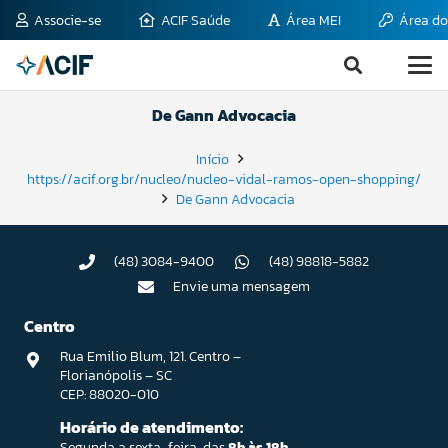
Associe-se
ACIF Saúde
Área MEI
Área do
De Gann Advocacia
Início
https://acif.org.br/nucleo/nucleo-vidal-ramos-open-shopping/
De Gann Advocacia
(48) 3084-9400
(48) 98818-5882
Envie uma mensagem
Centro
Rua Emilio Blum, 121. Centro –
Florianópolis – SC
CEP: 88020-010
Horário de atendimento:
Segunda a sexta-feira, das
8h às 18h