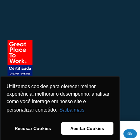
Utilizamos cookies para oferecer melhor
Seja um patrocinador
experiência, melhorar o desempenho, analisar
como você interage em nosso site e
personalizar conteúdo.
Saiba mais
Este site usa cookies para melhorar sua experiência. Se você
Recusar Cookies
Aceitar Cookies
continuar a usar este site, você concorda com ele.
Aviso de
Ok
Privacidade