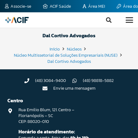
Associe-se
ACIF Saúde
Área MEI
Área do
Dal Cortivo Advogados
Início
Núcleos
Núcleo Multissetorial de Soluções Empresariais (NUSE)
Dal Cortivo Advogados
(48) 3084-9400
(48) 98818-5882
Envie uma mensagem
Centro
Rua Emilio Blum, 121. Centro –
Florianópolis – SC
CEP: 88020-010
Horário de atendimento:
Segunda a sexta-feira, das
8h às 18h