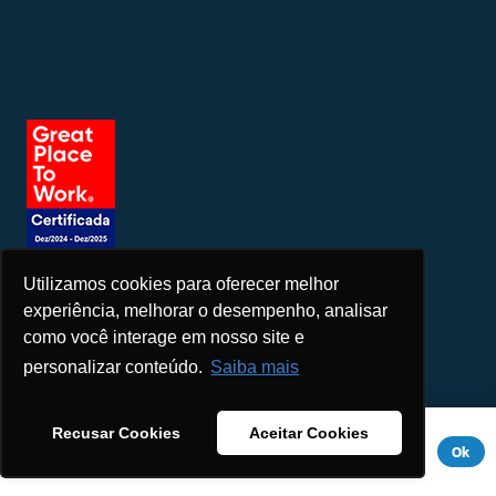
Utilizamos cookies para oferecer melhor
Seja um patrocinador
experiência, melhorar o desempenho, analisar
como você interage em nosso site e
personalizar conteúdo.
Saiba mais
Este site usa cookies para melhorar sua experiência. Se você
Recusar Cookies
Aceitar Cookies
continuar a usar este site, você concorda com ele.
Aviso de
Ok
Privacidade