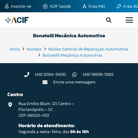
Associe-se
ACIF Saúde
Área MEI
Área do
Bonatelli Mecânica Automotiva
Início
Núcleos
Núcleo Setorial de Reparação Automotiva
Bonatelli Mecânica Automotiva
(48) 3084-9400
(48) 98818-5882
Envie uma mensagem
Centro
Rua Emilio Blum, 121. Centro –
Florianópolis – SC
CEP: 88020-010
Horário de atendimento:
Segunda a sexta-feira, das
8h às 18h