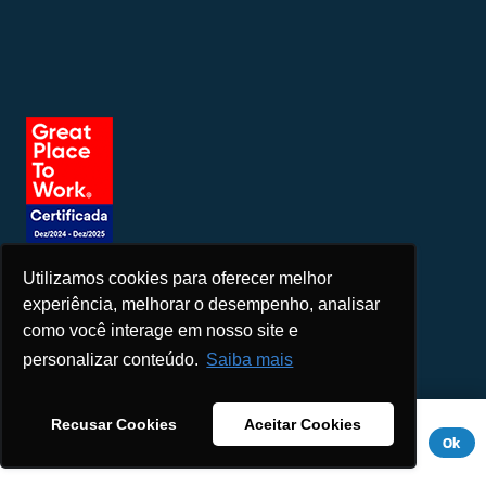
Utilizamos cookies para oferecer melhor
Seja um patrocinador
experiência, melhorar o desempenho, analisar
como você interage em nosso site e
personalizar conteúdo.
Saiba mais
Este site usa cookies para melhorar sua experiência. Se você
Recusar Cookies
Aceitar Cookies
continuar a usar este site, você concorda com ele.
Aviso de
Ok
Privacidade