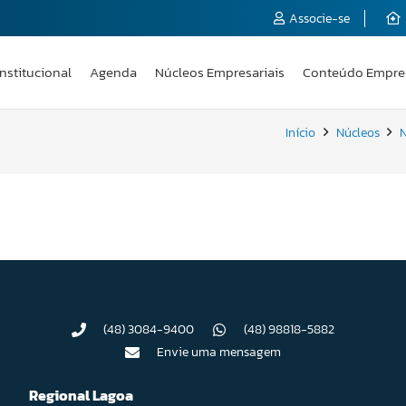
Associe-se
Institucional
Agenda
Núcleos Empresariais
Conteúdo Empre
Início
Núcleos
N
(48) 3084-9400
(48) 98818-5882
Envie uma mensagem
Regional Lagoa