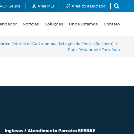
ACIF Saúde
Área MEI
Área do associado
endedor
Notícias
Soluções
Onde Estamos
Contato
ucleo Setorial de Gastronomia da Lagoa da Conceição (Index)
Bar e Restaurante Tarrafada
Ingleses / Atendimento Parceiro SEBRAE