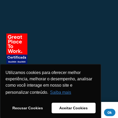
Utilizamos cookies para oferecer melhor
Seja um patrocinador
experiência, melhorar o desempenho, analisar
como você interage em nosso site e
personalizar conteúdo.
Saiba mais
Este site usa cookies para melhorar sua experiência. Se você
Recusar Cookies
Aceitar Cookies
continuar a usar este site, você concorda com ele.
Aviso de
Ok
Privacidade