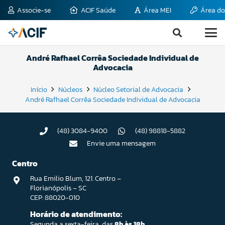
Associe-se
ACIF Saúde
Área MEI
Área do
André Rafhael Corrêa Sociedade Individual de
Advocacia
Início
Núcleos
Núcleo Setorial de Advocacia
André Rafhael Corrêa Sociedade Individual de Advocacia
(48) 3084-9400
(48) 98818-5882
Envie uma mensagem
Centro
Rua Emilio Blum, 121. Centro –
Florianópolis – SC
CEP: 88020-010
Horário de atendimento:
Segunda a sexta-feira, das
8h às 18h