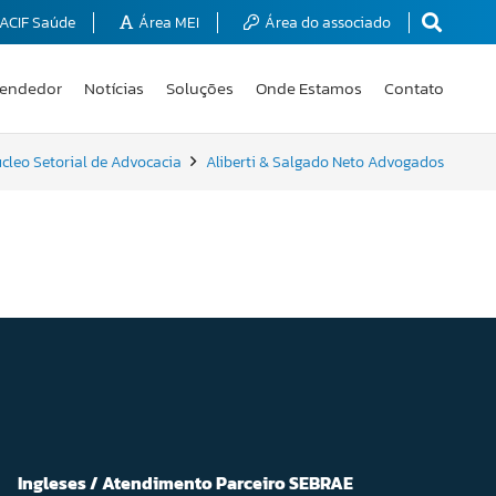
ACIF Saúde
Área MEI
Área do associado
endedor
Notícias
Soluções
Onde Estamos
Contato
cleo Setorial de Advocacia
Aliberti & Salgado Neto Advogados
Ingleses / Atendimento Parceiro SEBRAE