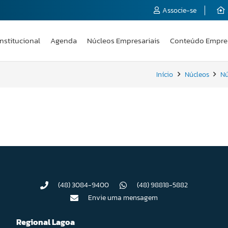
Associe-se
Institucional
Agenda
Núcleos Empresariais
Conteúdo Empre
Início
Núcleos
Nú
(48) 3084-9400
(48) 98818-5882
Envie uma mensagem
Regional Lagoa