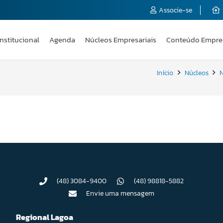
Associe-se
Institucional
Agenda
Núcleos Empresariais
Conteúdo Empre
Início
Núcleos
N
(48) 3084-9400
(48) 98818-5882
Envie uma mensagem
Regional Lagoa