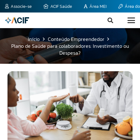
Associe-se
ACIF Saúde
Área MEI
Área do
Início
Conteúdo Empreendedor
Plano de Saúde para colaboradores: Investimento ou
Despesa?