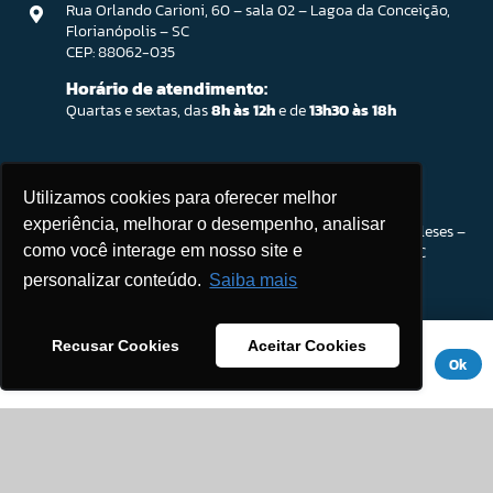
Rua Orlando Carioni, 60 – sala 02 – Lagoa da Conceição,
Florianópolis – SC
CEP: 88062-035
Horário de atendimento:
Quartas e sextas, das
8h às 12h
e de
13h30 às 18h
Ingleses / Atendimento Parceiro SEBRAE
Utilizamos cookies para oferecer melhor
experiência, melhorar o desempenho, analisar
Rod. João Gualberto Soares, 56 – Open Shopping Ingleses –
Sala 201. Ingleses do Rio Vermelho, Florianópolis – SC
como você interage em nosso site e
CEP: 88058-300
personalizar conteúdo.
Saiba mais
Horário de atendimento:
Segunda a sexta-feira, das
8h às 18h
Este site usa cookies para melhorar sua experiência. Se você
Recusar Cookies
Aceitar Cookies
(Intervalo:
12h às 13h30
)
continuar a usar este site, você concorda com ele.
Aviso de
Ok
Privacidade